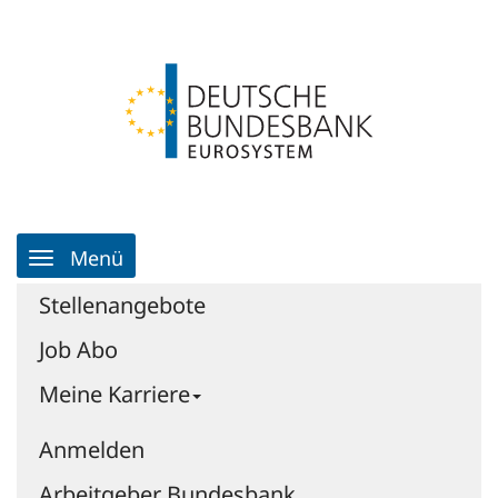
Zum
Anmelden
Zur
Inhalt
Navigation
Zur
Startseite
|
Jobportal
|
Jobportal
-
Deutsche
Bundesbank
Hauptnavigation
Menü
Stellenangebote
Job Abo
Meine Karriere
Anmelden
Arbeitgeber Bundesbank