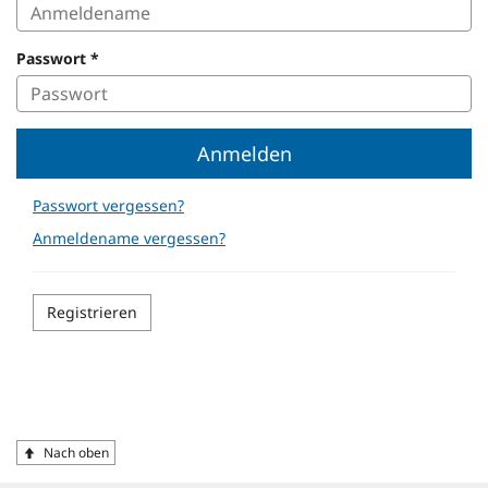
immer
Ihren
Passwort
*
Anmeldenamen.
Sie
haben
keinen
Anmeldenamen,
Anmelden
weil
Sie
Passwort vergessen?
sich
Anmeldename vergessen?
z.
B.
ohne
Registrierung
Registrieren
beworben
haben?
Dann
ist
Ihr
Anmeldename
Schnellmenü
Fußzeile
Nach oben
Ihre
E-