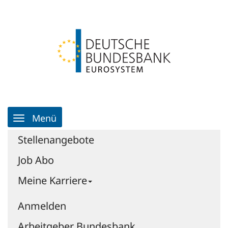
Zum
Anmelden
Zur
Inhalt
Navigation
Zur
Startseite
|
Jobportal
|
Jobportal
-
Deutsche
Bundesbank
Hauptnavigation
Menü
Stellenangebote
Job Abo
Meine Karriere
Anmelden
Arbeitgeber Bundesbank