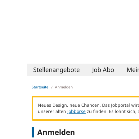
Zum
Anmelden
Zur
Inhalt
Navigation
Hauptnavigation
Stellenangebote
Job Abo
Mein
Startseite
Anmelden
Neues Design, neue Chancen. Das Jobportal wird
unserer alten
Jobbörse
zu finden. Es lohnt sich,
Anmelden