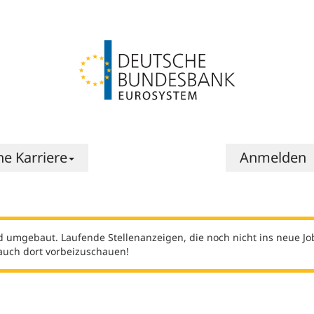
Zur
Startseite
|
Jobportal
|
Jobportal
-
Deutsche
Bundesbank
e Karriere
Anmelden
 umgebaut. Laufende Stellenanzeigen, die noch nicht ins neue Jo
 auch dort vorbeizuschauen!