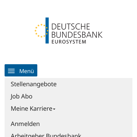
Zum
Anmelden
Zur
Inhalt
Navigation
Zur
Startseite
|
Jobportal
|
Jobportal
-
Deutsche
Bundesbank
Hauptnavigation
Menü
Stellenangebote
Job Abo
Meine Karriere
Anmelden
Arbeitgeber Bundesbank