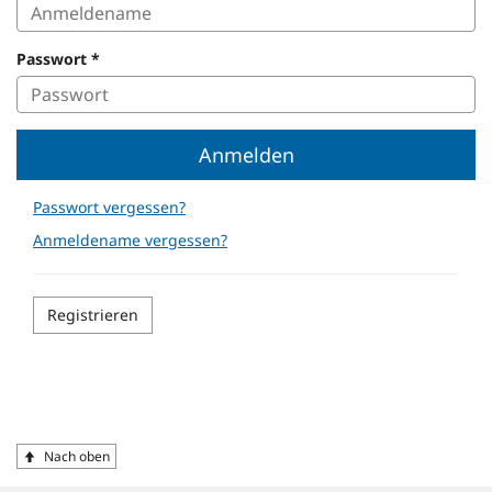
immer
Ihren
Passwort
*
Anmeldenamen.
Sie
haben
keinen
Anmeldenamen,
Anmelden
weil
Sie
Passwort vergessen?
sich
Anmeldename vergessen?
z.
B.
ohne
Registrierung
Registrieren
beworben
haben?
Dann
ist
Ihr
Anmeldename
Schnellmenü
Fußzeile
Nach oben
Ihre
E-